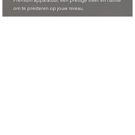
Premium apparatuur, een prettige sfeer en ruimte
om te presteren op jouw niveau.
BEKIJK MEMBERSHIPS
FACILITEITEN
Wat je aantreft.
KRACHT & MACHINES
ZIVA & Matrix — vrije